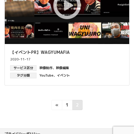
【イベントPR】WAGYUMAFIA
2020-11-17
サービス区分
映像制作
、
映像編集
タグ分類
YouTube
、
イベント
投
固
固
«
1
2
定
定
稿
ペ
ペ
ー
ー
の
ジ
ジ
プライバシーポリシー