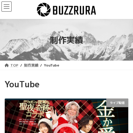
コ
ナ
ン
ビ
テ
ゲ
ン
ー
ツ
シ
へ
ョ
制作実績
ス
ン
キ
に
ッ
移
プ
動
TOP
制作実績
YouTube
YouTube
ライブ配信