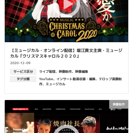
【ミュージカル・オンライン配信】堀江貴文主演・ミュージ
カル『クリスマスキャロル２０２０』
2020-12-09
サービス区分
ライブ配信
、
映像制作
、
映像編集
タグ分類
YouTube
、
インサート動画収録・編集
、
テロップ画像制
作
、
ミュージカル
映像制作